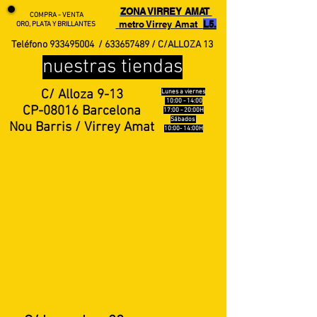
ZONA VIRREY AMAT
COMPRA - VENTA
metro Virrey Amat
L5.
ORO, PLATA Y BRILLANTES
Teléfono
933495004
/
633657489
/ C/ALLOZA 13
nuestras tiendas
C/ Alloza 9-13
Lunes a viernes
10:00 - 14:00
CP-08016 Barcelona
17:00 - 20:00H
Sábados
Nou Barris / Virrey Amat
10:00
- 14:00H